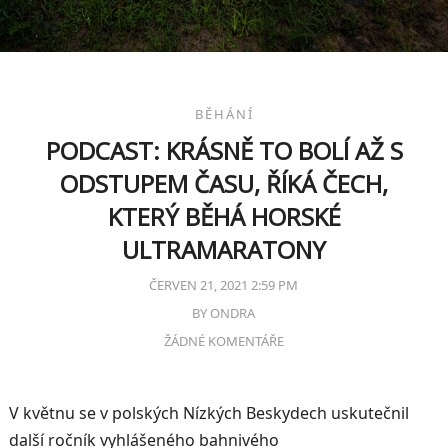
BĚHÁNÍ
PODCAST: KRÁSNĚ TO BOLÍ AŽ S
ODSTUPEM ČASU, ŘÍKÁ ČECH,
KTERÝ BĚHÁ HORSKÉ
ULTRAMARATONY
ČERVEN 21, 2021 2:59 PM
BY
ONDRA
ŽÁDNÉ KOMENTÁŘE
V květnu se v polských Nízkých Beskydech uskutečnil
další ročník vyhlášeného bahnivého