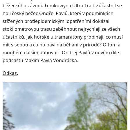
běžeckého závodu Łemkowyna Ultra-Trail. Zúčastnil se
ho i český běžec Ondřej Pavlů, který v podmínkách
stížených protiepidemickými opatřeními dokázal
stokilometrovou trasu zaběhnout nejrychleji ze všech
účastníků. Jak horské ultramaratony probíhají, co musí
mít s sebou a co ho baví na běhání v přírodě? O tom a
mnohém dalším pohovořil Ondřej Pavlů v novém díle
podcastu Maxim Pavla Vondráčka.
Odkaz
.