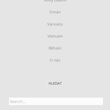
Nový Zéland
Omán
Vanuatu
Vietnam
Běhání
O nás
HLEDAT