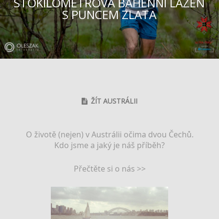
STOKILOMETROVÁ BAHENNÍ LÁZEŇ
S PUNCEM ZLATA
ŽÍT AUSTRÁLII
O životě (nejen) v Austrálii očima dvou Čechů.
Kdo jsme a jaký je náš příběh?
Přečtěte si o nás >>