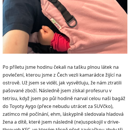
Po příletu jsme hodinu čekali na tašku plnou látek na
povlečení, kterou jsme z Čech vezli kamarádce žijící na
ostrově. Už jsem se viděl, jak vysvětluju, že nám ztratili
pašované zboží. Následně jsem získal profesuru v
tetrisu, když jsem po půl hodině narval celou naši bagáž
do Toyoty Aygo (přece nebudu utrácet za SUVčko),
zatímco mé počínání, ehm, láskyplně sledovala hladová
žena a dítě, které jsem následně (ne)uspokojil v drive-
through KFC, ve kterém těsně před zavíračkou zbyly tři