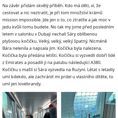
Na závěr přidám skvělý příběh. Kdo má děti, ví, že
cestovat a nic neztratit, je při tom množství krámů
mission impossible. Jde jen o to, co ztratíte a jak moc v
jedu kvůli tomu budete. No tak my jsme před posledním
letem v salonku v Dubaji nechali Sáry oblíbenou
plyšovou kočičku. Velký, velký, velký špatný. Nicméně
Bára nelenila a napsala jim. Kočička byla nalezena.
Kočička byla předána letišti. Kočičku si vyzvedli dobří lidé
z Emirates a posadili ji na palubu následující A380.
Kočičku s mašlí si Sára vyzvedla na Ruzyni. Létat s letadly
umí kdekdo, ale zachránit mi prdel u vlastního dítěte, to
umí jen lovebrandy.