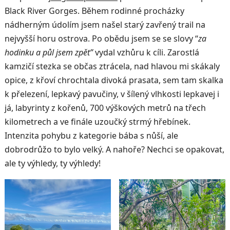
Black River Gorges. Během rodinné procházky
nádherným údolím jsem našel starý zavřený trail na
nejvyšší horu ostrova. Po obědu jsem se se slovy “
za
hodinku a půl jsem zpět”
vydal vzhůru k cíli. Zarostlá
kamzičí stezka se občas ztrácela, nad hlavou mi skákaly
opice, z křoví chrochtala divoká prasata, sem tam skalka
k přelezení, lepkavý pavučiny, v šílený vlhkosti lepkavej i
já, labyrinty z kořenů, 700 výškových metrů na třech
kilometrech a ve finále uzoučký strmý hřebínek.
Intenzita pohybu z kategorie bába s nůší, ale
dobrodrůžo to bylo velký. A nahoře? Nechci se opakovat,
ale ty výhledy, ty výhledy!