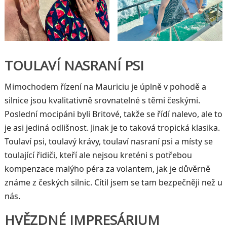
TOULAVÍ NASRANÍ PSI
Mimochodem řízení na Mauriciu je úplně v pohodě a
silnice jsou kvalitativně srovnatelné s těmi českými.
Poslední mocipáni byli Britové, takže se řídí nalevo, ale to
je asi jediná odlišnost. Jinak je to taková tropická klasika.
Toulaví psi, toulavý krávy, toulaví nasraní psi a místy se
toulající řidiči, kteří ale nejsou kreténi s potřebou
kompenzace malýho péra za volantem, jak je důvěrně
známe z českých silnic. Cítil jsem se tam bezpečněji než u
nás.
HVĚZDNÉ IMPRESÁRIUM