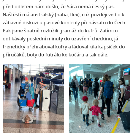
před odletem nám došlo, že Sára nemá český pas.
Naštěstí má australský (haha, flex), což později vedlo k
zábavné diskuzi u pasové kontroly při návratu do Čech.
Pak jsme špatně rozložili gramáž do kufrů. Zatímco
odtikávaly poslední minuty do uzavření checkinu, já
freneticky přehraboval kufry a ládoval kila kapsiček do
příručáků, boty do futrálu ke kočáru a tak dále.