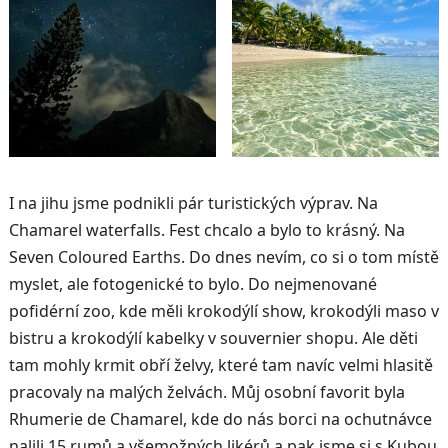
I na jihu jsme podnikli pár turistických výprav. Na
Chamarel waterfalls. Fest chcalo a bylo to krásný. Na
Seven Coloured Earths. Do dnes nevím, co si o tom místě
myslet, ale fotogenické to bylo. Do nejmenované
pofidérní zoo, kde měli krokodýlí show, krokodýli maso v
bistru a krokodýlí kabelky v souvernier shopu. Ale děti
tam mohly krmit obří želvy, které tam navíc velmi hlasitě
pracovaly na malých želvách. Můj osobní favorit byla
Rhumerie de Chamarel, kde do nás borci na ochutnávce
nalili 15 rumů a všemožných likérů a pak jsme si s Kubou