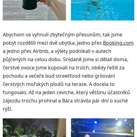
Abychom se vyhnuli zbytečným přesunům, tak jsme
pobyt rozdělili mezi dvě ubytka, jedno přes
Booking.com
a jedno přes Airbnb, a výlety podnikali v autech
půjčených na celou dobu. Snídaně jsme si dělali doma,
čerstvé ovoce jsme kupovali na trzích, obědy řešili za
pochodu a večeře buď streetfood nebo grilování
čerstvých mořských plodů na terase. A docela to
fungovalo. Až na jeden ceviche, který většinu účastníků
zájezdu trochu prohnal a Bára strávila pár dní o suché
rýži.