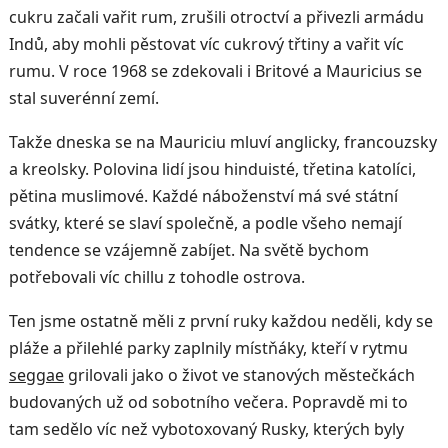
cukru začali vařit rum, zrušili otroctví a přivezli armádu
Indů, aby mohli pěstovat víc cukrový třtiny a vařit víc
rumu. V roce 1968 se zdekovali i Britové a Mauricius se
stal suverénní zemí.
Takže dneska se na Mauriciu mluví anglicky, francouzsky
a kreolsky. Polovina lidí jsou hinduisté, třetina katolíci,
pětina muslimové. Každé náboženství má své státní
svátky, které se slaví společně, a podle všeho nemají
tendence se vzájemně zabíjet. Na světě bychom
potřebovali víc chillu z tohodle ostrova.
Ten jsme ostatně měli z první ruky každou neděli, kdy se
pláže a přilehlé parky zaplnily místňáky, kteří v rytmu
seggae
grilovali jako o život ve stanových městečkách
budovaných už od sobotního večera. Popravdě mi to
tam sedělo víc než vybotoxovaný Rusky, kterých byly