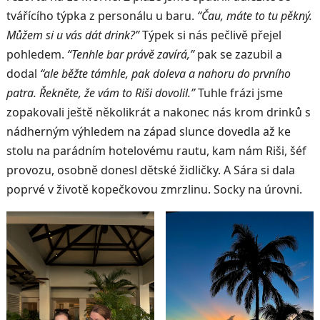
tvářícího týpka z personálu u baru.
“Čau, máte to tu pěkný.
Můžem si u vás dát drink?”
Týpek si nás pečlivě přejel
pohledem.
“Tenhle bar právě zavírá,”
pak se zazubil a
dodal
“ale běžte támhle, pak doleva a nahoru do prvního
patra. Řekněte, že vám to Riši dovolil.”
Tuhle frázi jsme
zopakovali ještě několikrát a nakonec nás krom drinků s
nádherným výhledem na západ slunce dovedla až ke
stolu na parádním hotelovému rautu, kam nám Riši, šéf
provozu, osobně donesl dětské židličky. A Sára si dala
poprvé v životě kopečkovou zmrzlinu. Socky na úrovni.