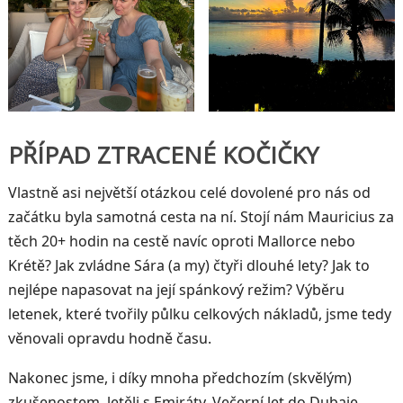
PŘÍPAD ZTRACENÉ KOČIČKY
Vlastně asi největší otázkou celé dovolené pro nás od
začátku byla samotná cesta na ní. Stojí nám Mauricius za
těch 20+ hodin na cestě navíc oproti Mallorce nebo
Krétě? Jak zvládne Sára (a my) čtyři dlouhé lety? Jak to
nejlépe napasovat na její spánkový režim? Výběru
letenek, které tvořily půlku celkových nákladů, jsme tedy
věnovali opravdu hodně času.
Nakonec jsme, i díky mnoha předchozím (skvělým)
zkušenostem, letěli s Emiráty. Večerní let do Dubaje,