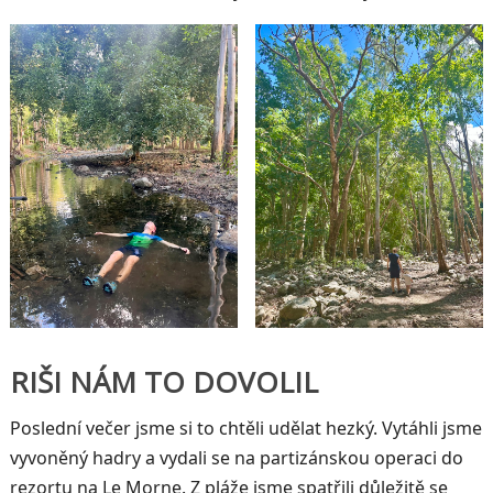
RIŠI NÁM TO DOVOLIL
Poslední večer jsme si to chtěli udělat hezký. Vytáhli jsme
vyvoněný hadry a vydali se na partizánskou operaci do
rezortu na Le Morne. Z pláže jsme spatřili důležitě se