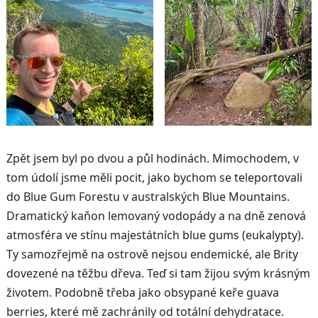
Zpět jsem byl po dvou a půl hodinách. Mimochodem, v
tom údolí jsme měli pocit, jako bychom se teleportovali
do Blue Gum Forestu v australských Blue Mountains.
Dramatický kaňon lemovaný vodopády a na dně zenová
atmosféra ve stínu majestátních blue gums (eukalypty).
Ty samozřejmě na ostrově nejsou endemické, ale Brity
dovezené na těžbu dřeva. Teď si tam žijou svým krásným
životem. Podobně třeba jako obsypané keře guava
berries, které mě zachránily od totální dehydratace.