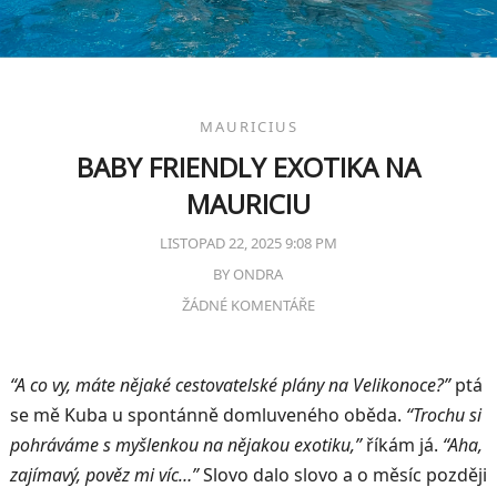
MAURICIUS
BABY FRIENDLY EXOTIKA NA
MAURICIU
LISTOPAD 22, 2025 9:08 PM
BY
ONDRA
ŽÁDNÉ KOMENTÁŘE
“A co vy, máte nějaké cestovatelské plány na Velikonoce?”
ptá
se mě Kuba u spontánně domluveného oběda.
“Trochu si
pohráváme s myšlenkou na nějakou exotiku,”
říkám já.
“Aha,
zajímavý, pověz mi víc…”
Slovo dalo slovo a o měsíc později