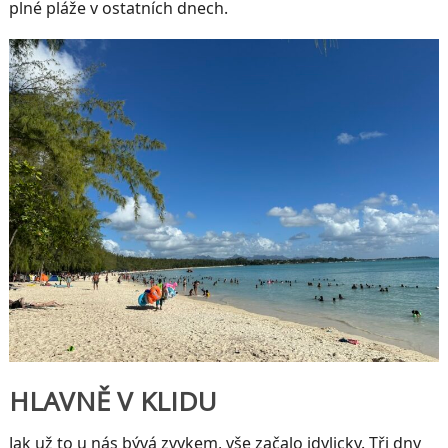
plné pláže v ostatních dnech.
HLAVNĚ V KLIDU
Jak už to u nás bývá zvykem, vše začalo idylicky. Tři dny