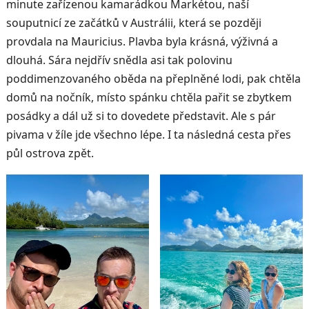
minute zařízenou kamarádkou Markétou, naší
souputnicí ze začátků v Austrálii, která se později
provdala na Mauricius. Plavba byla krásná, výživná a
dlouhá. Sára nejdřív snědla asi tak polovinu
poddimenzovaného oběda na přeplněné lodi, pak chtěla
domů na nočník, místo spánku chtěla pařit se zbytkem
posádky a dál už si to dovedete představit. Ale s pár
pivama v žíle jde všechno lépe. I ta následná cesta přes
půl ostrova zpět.