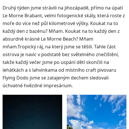
Druhý týden jsme strávili na jihozápadě, přímo na úpatí
Le Morne Brabant, velmi fotogenické skály, která roste z
moře do více než půl kilometrové výšky. Koukat na to
každý den z bazénu? Mňam. Koukat na to každý den z
absurdně krásné Le Morne Beach? Mňam
mňam.Tropický ráj, na který jsme se těšili. Tahle část
ostrova je navíc v podstatě bez světelného znečištění,
takže každý večer jsme po uspání dětí skončili na
lehátkách a s lahvinkama od místního craft pivovaru
Flying Dodo jsme se zatajeným dechem sledovali
úchvatné hvězdné impresárium.