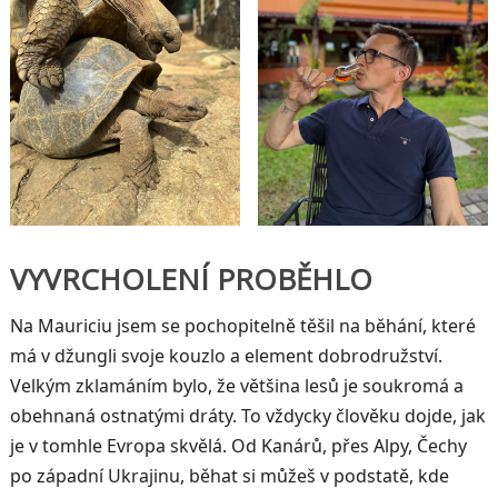
VYVRCHOLENÍ PROBĚHLO
Na Mauriciu jsem se pochopitelně těšil na běhání, které
má v džungli svoje kouzlo a element dobrodružství.
Velkým zklamáním bylo, že většina lesů je soukromá a
obehnaná ostnatými dráty. To vždycky člověku dojde, jak
je v tomhle Evropa skvělá. Od Kanárů, přes Alpy, Čechy
po západní Ukrajinu, běhat si můžeš v podstatě, kde