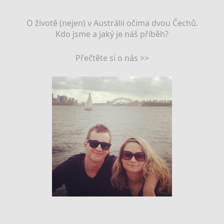
O životě (nejen) v Austrálii očima dvou Čechů.
Kdo jsme a jaký je náš příběh?
Přečtěte si o nás >>