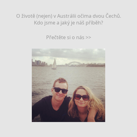
O životě (nejen) v Austrálii očima dvou Čechů.
Kdo jsme a jaký je náš příběh?
Přečtěte si o nás >>