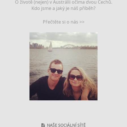
O životě (nejen) v Austrálii očima dvou Čechů.
Kdo jsme a jaký je náš příběh?
Přečtěte si o nás >>
NAŠE SOCIÁLNÍ SÍTĚ