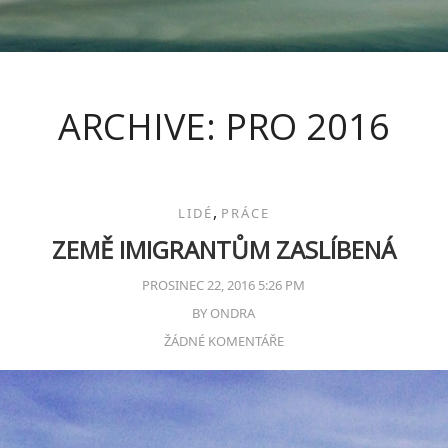
ARCHIVE: PRO 2016
,
LIDÉ
PRÁCE
ZEMĚ IMIGRANTŮM ZASLÍBENÁ
PROSINEC 22, 2016 5:26 PM
BY
ONDRA
ŽÁDNÉ KOMENTÁŘE