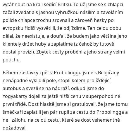
vytáhnout na kraji sedící Britku. To už jsme se s chlapci
začali zvedat a s jasnou výhružkou násilím a zavoláním
policie chlapce trochu srovnali a zároveň hezky po
evropsku řidiči vysvětlili, že odjíždíme. Ten celou dobu
dělal, že neexistuje, a doufal, že budem jako většina jeho
klientely držet huby a zaplatíme (z čehož by tutově
dostal provizi). Zbytek cesty proběhl z jeho strany velmi
potichu.
Během zastávky zpět v Probolinggu jsme s Belgičany
nenápadně vyklidili pole, stopli kolem projíždějící
autobus a svezli se na nádraží, odkud jsme do
Yogyakarty dojeli za ještě nižší cenu v superpohodlné
první třídě. Dost hlasitě jsme si gratulovali, že jsme tomu
šméčkaři zaplatili jen pár rupií za cestu do Probolingga a
ne i zálohu na celou cestu, které se dost vehementně
dožadoval.