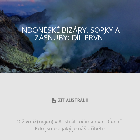
INDONÉSKÉ BIZÁRY, SOPKY A
ZÁSNUBY: DÍL PRVNÍ
ŽÍT AUSTRÁLII
O životě (nejen) v Austrálii očima dvou Čechů.
Kdo jsme a jaký je náš příběh?