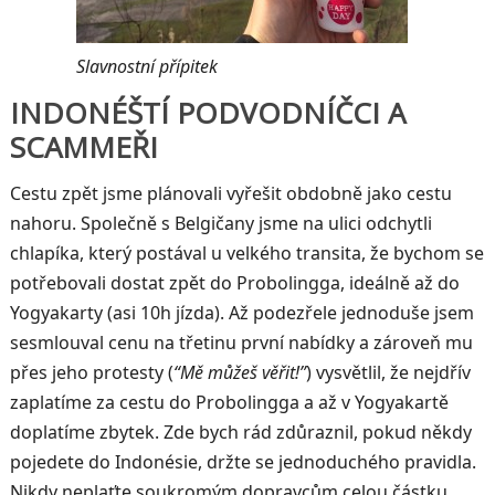
Slavnostní přípitek
INDONÉŠTÍ PODVODNÍČCI A
SCAMMEŘI
Cestu zpět jsme plánovali vyřešit obdobně jako cestu
nahoru. Společně s Belgičany jsme na ulici odchytli
chlapíka, který postával u velkého transita, že bychom se
potřebovali dostat zpět do Probolingga, ideálně až do
Yogyakarty (asi 10h jízda). Až podezřele jednoduše jsem
sesmlouval cenu na třetinu první nabídky a zároveň mu
přes jeho protesty (
“Mě můžeš věřit!”
) vysvětlil, že nejdřív
zaplatíme za cestu do Probolingga a až v Yogyakartě
doplatíme zbytek. Zde bych rád zdůraznil, pokud někdy
pojedete do Indonésie, držte se jednoduchého pravidla.
Nikdy neplaťte soukromým dopravcům celou částku