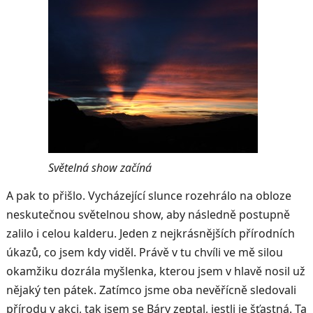
Světelná show začíná
A pak to přišlo. Vycházející slunce rozehrálo na obloze
neskutečnou světelnou show, aby následně postupně
zalilo i celou kalderu. Jeden z nejkrásnějších přírodních
úkazů, co jsem kdy viděl. Právě v tu chvíli ve mě silou
okamžiku dozrála myšlenka, kterou jsem v hlavě nosil už
nějaký ten pátek. Zatímco jsme oba nevěřícně sledovali
přírodu v akci, tak jsem se Báry zeptal, jestli je šťastná. Ta