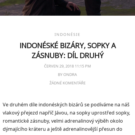
INDONÉSIE
INDONÉSKÉ BIZÁRY, SOPKY A
ZÁSNUBY: DÍL DRUHÝ
ČERVEN 29, 2018 11:15 PM
BY
ONDRA
ŽÁDNÉ KOMENTÁŘE
Ve druhém díle indonéských bizárů se podíváme na náš
vlakový přejezd napříč Jávou, na sopky uprostřed sopky,
romantické zásnuby, velmi adrenalinový výběh okolo
dýmajícího kráteru a ještě adrenalinovější přesun do