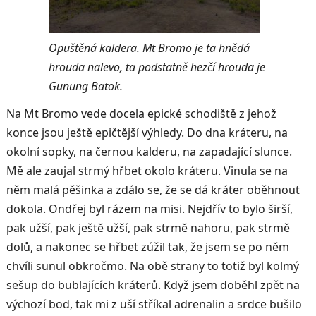
Opuštěná kaldera. Mt Bromo je ta hnědá
hrouda nalevo, ta podstatně hezčí hrouda je
Gunung Batok.
Na Mt Bromo vede docela epické schodiště z jehož
konce jsou ještě epičtější výhledy. Do dna kráteru, na
okolní sopky, na černou kalderu, na zapadající slunce.
Mě ale zaujal strmý hřbet okolo kráteru. Vinula se na
něm malá pěšinka a zdálo se, že se dá kráter oběhnout
dokola. Ondřej byl rázem na misi. Nejdřív to bylo širší,
pak užší, pak ještě užší, pak strmě nahoru, pak strmě
dolů, a nakonec se hřbet zúžil tak, že jsem se po něm
chvíli sunul obkročmo. Na obě strany to totiž byl kolmý
sešup do bublajících kráterů. Když jsem doběhl zpět na
výchozí bod, tak mi z uší stříkal adrenalin a srdce bušilo