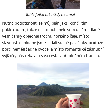
Tahle fotka mě nikdy neomrzí
Nutno podotknout, že můj plán jaksi končil tím
pokleknutím, takže místo bublinek jsem u ušmudlané
vesničanky objednal trochu horkého čaje, místo
slavnostní snídaně jsme si dali suché palačinky, protože
borci neměli žádné ovoce, a místo romantické zásnubní
vyjížďky nás čekala bezva cesta v přeplněném transitu.