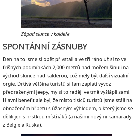
Západ slunce v kaldeře
SPONTÁNNÍ ZÁSNUBY
Den na to jsme si opět přivstali a ve tři ráno už si to ve
frišných podmínkách 2,000 metrů nad mořem šinuli na
východ slunce nad kalderou, což měly být další vizuální
orgie. Drtivá většina turistů si tam zaplatí vývoz
předraženými jeepy, my si to raději ve tmě vyšlápli sami.
Hlavní benefit ale byl, že místo tisíců turistů jsme stáli na
obnaženém hřbetu s úžasným výhledem, o který jsme se
dělili jen s hrstkou místňáků (a našimi novými kamarády
z Belgie a Ruska).