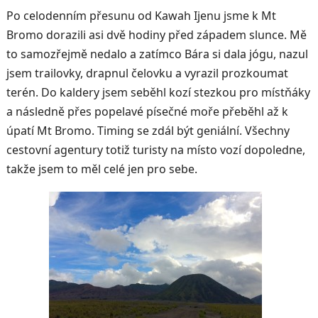
Po celodenním přesunu od Kawah Ijenu jsme k Mt
Bromo dorazili asi dvě hodiny před západem slunce. Mě
to samozřejmě nedalo a zatímco Bára si dala jógu, nazul
jsem trailovky, drapnul čelovku a vyrazil prozkoumat
terén. Do kaldery jsem seběhl kozí stezkou pro místňáky
a následně přes popelavé písečné moře přeběhl až k
úpatí Mt Bromo. Timing se zdál být geniální. Všechny
cestovní agentury totiž turisty na místo vozí dopoledne,
takže jsem to měl celé jen pro sebe.