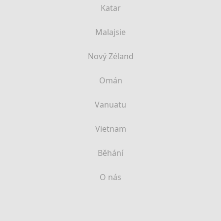
Katar
Malajsie
Nový Zéland
Omán
Vanuatu
Vietnam
Běhání
O nás