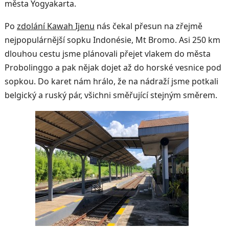
města Yogyakarta.
Po
zdolání Kawah Ijenu
nás čekal přesun na zřejmě
nejpopulárnější sopku Indonésie, Mt Bromo. Asi 250 km
dlouhou cestu jsme plánovali přejet vlakem do města
Probolinggo a pak nějak dojet až do horské vesnice pod
sopkou. Do karet nám hrálo, že na nádraží jsme potkali
belgický a ruský pár, všichni směřující stejným směrem.