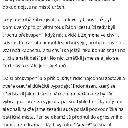
dokud nejste na místě určení.
Jak jsme totiž záhy zjistili, domluvený transit už byl
domluvený pro privátní tour. Řádní cestující tedy byli
trochu překvapení, když nás uviděli. Zejména ve chvíli,
kdy se do transita nemohli všichni vejít, protože nás řidič
vzal nad kapacitu. V tu chvíli se ještě jako bonus snažil na
ulici zlanařit další pár. No nic, zmáčkli jsme se a jelo se.
Furt nás to stálo jen pár šupů.
Další překvapení ale přišlo, když řidič najednou zastavil a
dveře otevřel důležitě vypadající Indonésan, který se
představil jako strážce národního parku a že by rád
vybral poplatek za výjezd z parku. Tyhle fintičky už jsme
ale znali, takže jsme zezadu auta poslali podvodníčka na
patřičná místa. Ten se okamžitě přepnul do agresivního
módu a za dramatických výkřiků
“Zloději!”
se snažil