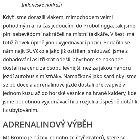
Indonéské nádraží
Když jsme dorazili vlakem, mimochodem velmi
pohodlným a na čas jedoucím, do Probolingga, tak jsme
plni sebevědomí nakráčeli na místní taxikáře. V šesti má
totiž člověk úplně jinou vyjednávací pozici. Podařilo se
nám najít SUVčko a jako již ostřílení smlouvači jsme z
dohadování asi třikrát odešli, abychom se nakonec
dostali na cenu za osobu levnější, než za jakou nahoru
jezdí autobus s místňáky. Namačkaný jako sardinky jsme
se po docela adrenalinové jízdě dostali překvapivě v
jednom kusu až do horské vesnice na hraně kaldery, kde
jsme podobnou vyjednávací hru rozjeli a úspěšně dotáhli
i s ubytováním.
ADRENALINOVÝ VÝBĚH
Mt Bromo je název jednoho ze čtyř kráterů, které se