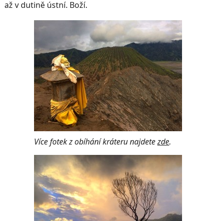
až v dutině ústní. Boží.
Více fotek z obíhání kráteru najdete
zde
.